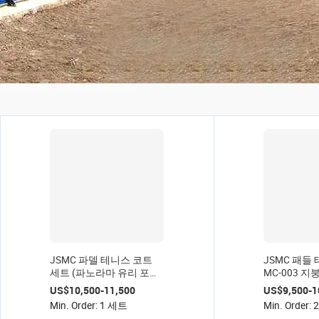
JSMC 파델 테니스 코트
JSMC 패들
세트 (파노라마 유리 포함,
MC-003 지
20x10m, 스틸 프레임, 색
20m*10m
US$10,500-11,500
US$9,500-1
상 맞춤 가능, 실내/실외
파란색 옵션 
Min. Order: 1 세트
Min. Order:
사용, 3년 보증)
년 보증