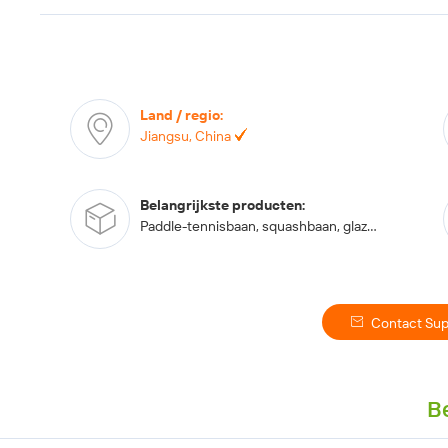
Land / regio
:
Jiangsu, China
Belangrijkste producten
:
Paddle-tennisbaan, squashbaan, glazen achterwandbeslag, straalmondstuk, kunstgras en gras,
Contact Sup
Be