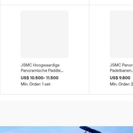
Jaar Garant
Fabrieksprijs
JSMC Hoogwaardige
JSMC Panor
Panoramische Paddle
Padelbanen
Tennis & Padelbaan
Gegalvanise
US$ 10.500- 11.500
US$ 9.800
20x10m Buiten met
Staalconstr
Min. Order: 1 set
Min. Order: 
12mm Kunstgras &
Kunstgras O
Gegalvaniseerde
200W LED S
Staalbuizen
Geassemblee
China