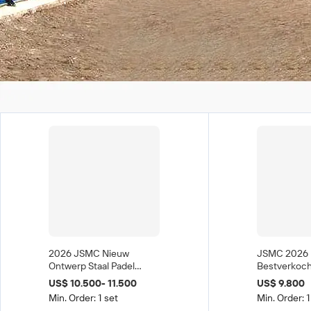
2026 JSMC Nieuw
JSMC 2026
Ontwerp Staal Padel
Bestverkoc
Tennisbaan 20m x 10m 3
Panoramisc
US$ 10.500- 11.500
US$ 9.800
Jaar Garantie
Paddlebaan
Min. Order: 1 set
Min. Order: 1
Fabrieksprijs
200W LED Ve